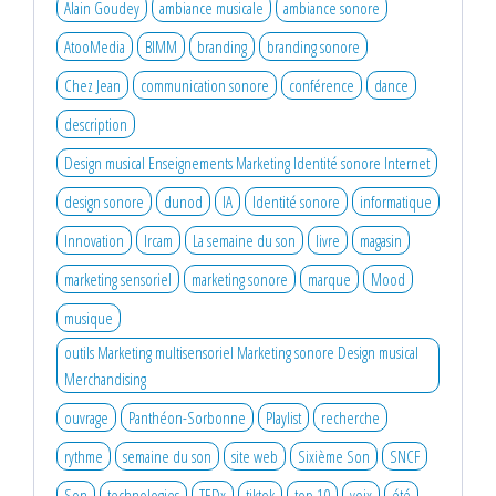
Alain Goudey
ambiance musicale
ambiance sonore
AtooMedia
BIMM
branding
branding sonore
Chez Jean
communication sonore
conférence
dance
description
Design musical Enseignements Marketing Identité sonore Internet
design sonore
dunod
IA
Identité sonore
informatique
Innovation
Ircam
La semaine du son
livre
magasin
marketing sensoriel
marketing sonore
marque
Mood
musique
outils Marketing multisensoriel Marketing sonore Design musical
Merchandising
ouvrage
Panthéon-Sorbonne
Playlist
recherche
rythme
semaine du son
site web
Sixième Son
SNCF
Son
technologies
TEDx
tiktok
top 10
voix
été