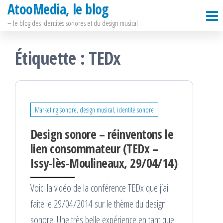
AtooMedia, le blog
Passer
ce
– le blog des identités sonores et du design musical
contenu
Étiquette :
TEDx
Marketing sonore, design musical, identité sonore
Design sonore – réinventons le
lien consommateur (TEDx –
Issy-lès-Moulineaux, 29/04/14)
Voici la vidéo de la conférence TEDx que j’ai
faite le 29/04/2014 sur le thème du design
sonore. Une très belle expérience en tant que