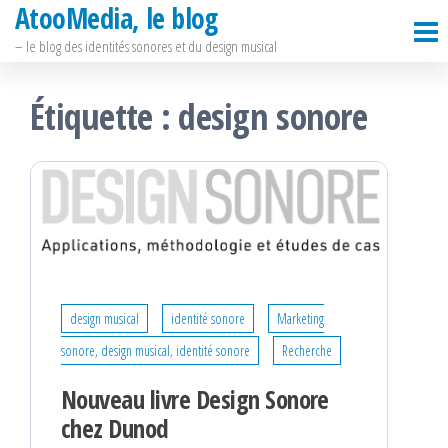
AtooMedia, le blog
Passer
ce
– le blog des identités sonores et du design musical
contenu
Étiquette :
design sonore
design musical
identité sonore
Marketing
sonore, design musical, identité sonore
Recherche
Nouveau livre Design Sonore
chez Dunod