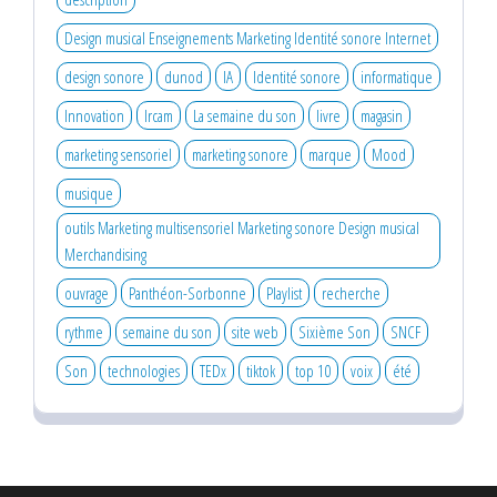
Design musical Enseignements Marketing Identité sonore Internet
design sonore
dunod
IA
Identité sonore
informatique
Innovation
Ircam
La semaine du son
livre
magasin
marketing sensoriel
marketing sonore
marque
Mood
musique
outils Marketing multisensoriel Marketing sonore Design musical
Merchandising
ouvrage
Panthéon-Sorbonne
Playlist
recherche
rythme
semaine du son
site web
Sixième Son
SNCF
Son
technologies
TEDx
tiktok
top 10
voix
été