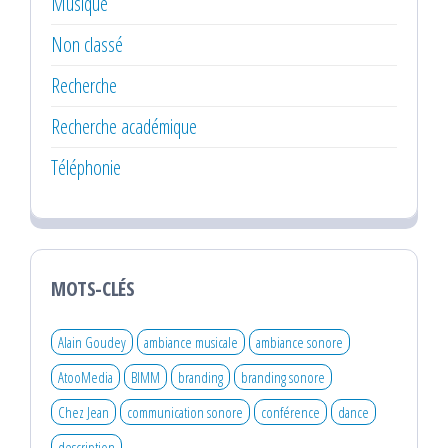
Musique
Non classé
Recherche
Recherche académique
Téléphonie
MOTS-CLÉS
Alain Goudey
ambiance musicale
ambiance sonore
AtooMedia
BIMM
branding
branding sonore
Chez Jean
communication sonore
conférence
dance
description