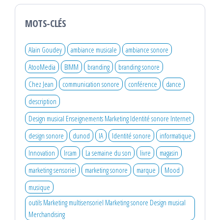
MOTS-CLÉS
Alain Goudey
ambiance musicale
ambiance sonore
AtooMedia
BIMM
branding
branding sonore
Chez Jean
communication sonore
conférence
dance
description
Design musical Enseignements Marketing Identité sonore Internet
design sonore
dunod
IA
Identité sonore
informatique
Innovation
Ircam
La semaine du son
livre
magasin
marketing sensoriel
marketing sonore
marque
Mood
musique
outils Marketing multisensoriel Marketing sonore Design musical
Merchandising