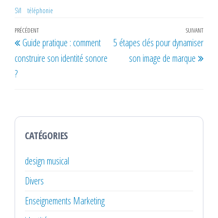
SVI
téléphonie
Navigation
Article
PRÉCÉDENT
SUIVANT
Artic
Guide pratique : comment
5 étapes clés pour dynamiser
de
précédent
suiv
construire son identité sonore
son image de marque
l’article
?
CATÉGORIES
design musical
Divers
Enseignements Marketing