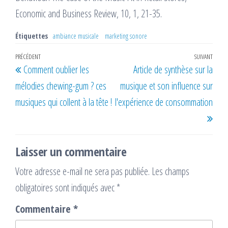
Economic and Business Review, 10, 1, 21-35.
Étiquettes
ambiance musicale
marketing sonore
Navigation
Article
PRÉCÉDENT
SUIVANT
Artic
Comment oublier les
Article de synthèse sur la
de
précédent
suiv
mélodies chewing-gum ? ces
musique et son influence sur
l’article
musiques qui collent à la tête !
l'expérience de consommation
Laisser un commentaire
Votre adresse e-mail ne sera pas publiée.
Les champs
obligatoires sont indiqués avec
*
Commentaire
*