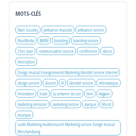
MOTS-CLÉS
Alain Goudey
ambiance musicale
ambiance sonore
AtooMedia
BIMM
branding
branding sonore
Chez Jean
communication sonore
conférence
dance
description
Design musical Enseignements Marketing Identité sonore Internet
design sonore
dunod
IA
Identité sonore
informatique
Innovation
Ircam
La semaine du son
livre
magasin
marketing sensoriel
marketing sonore
marque
Mood
musique
outils Marketing multisensoriel Marketing sonore Design musical
Merchandising