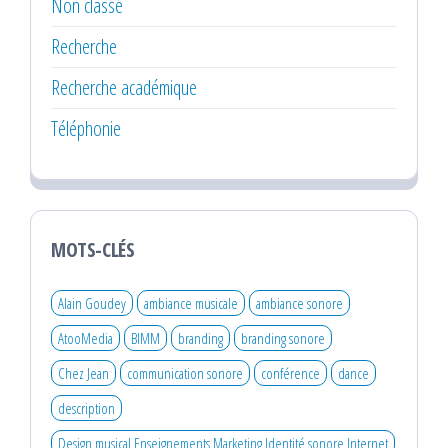
Non classé
Recherche
Recherche académique
Téléphonie
MOTS-CLÉS
Alain Goudey
ambiance musicale
ambiance sonore
AtooMedia
BIMM
branding
branding sonore
Chez Jean
communication sonore
conférence
dance
description
Design musical Enseignements Marketing Identité sonore Internet