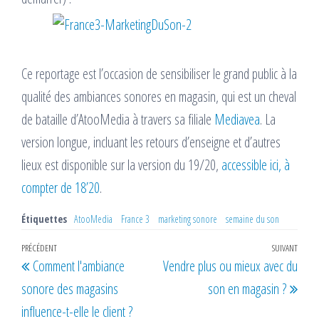
Ce reportage est l’occasion de sensibiliser le grand public à la
qualité des ambiances sonores en magasin, qui est un cheval
de bataille d’AtooMedia à travers sa filiale
Mediavea
. La
version longue, incluant les retours d’enseigne et d’autres
lieux est disponible sur la version du 19/20,
accessible ici, à
compter de 18’20
.
Étiquettes
AtooMedia
France 3
marketing sonore
semaine du son
Navigation
Article
PRÉCÉDENT
SUIVANT
Artic
Comment l'ambiance
Vendre plus ou mieux avec du
de
précédent
suiv
sonore des magasins
son en magasin ?
l’article
influence-t-elle le client ?