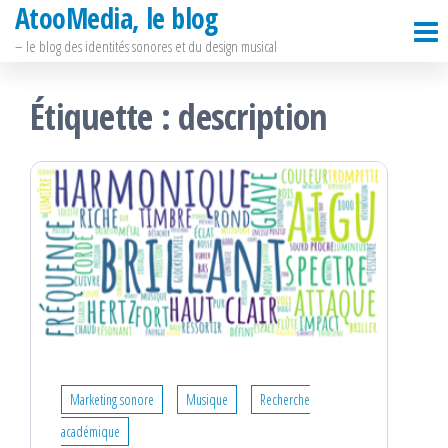
AtooMedia, le blog
Passer
ce
– le blog des identités sonores et du design musical
contenu
Étiquette :
description
Marketing sonore
Musique
Recherche
académique