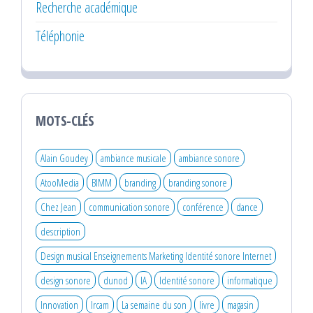
Recherche académique
Téléphonie
MOTS-CLÉS
Alain Goudey
ambiance musicale
ambiance sonore
AtooMedia
BIMM
branding
branding sonore
Chez Jean
communication sonore
conférence
dance
description
Design musical Enseignements Marketing Identité sonore Internet
design sonore
dunod
IA
Identité sonore
informatique
Innovation
Ircam
La semaine du son
livre
magasin